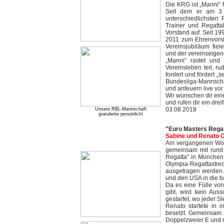
Die KRG ist „Manni“ 
Seit dem er am 3. 
unterschiedlichsten
Trainer und Regattal
Vorstand auf. Seit 19
2011 zum Ehrenvors
Vereinsjubiläum fie
und der vereinseigene
„Manni“ rastet und
Vereinsleben teil, r
fordert und fördert „
Bundesliga-Mannscha
und anfeuern live vor 
Wir wünschen dir ein
und rufen dir ein drei
03.08.2018
Unsere RBL-Mannschaft
gratulierte persönlich!
"Euro Masters Regat
Sabine und Renato 
Am vergangenen Wo
gemeinsam mit rund 
Regatta" in München 
Olympia-Regattastr
ausgetragen werden. 
und den USA in die b
Da es eine Fülle von
gibt, wird kein Au
gestartet, wo jeder Si
Renato startete in 
besetzt. Gemeinsam 
Doppelzweier E und m