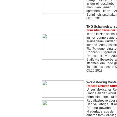
Startgemeinschaft de
In der eingeschoben
man von einer run
sprechen kann. 
Sprintmeisterschafte
08.10.2018
THG-Schulmeistersc
Zum Abschluss der 
In den letzten sechs
immer donnerstags v
Trainerteam wurden s
kennen. Zum Abschlu
7b, 7c gegeneinande
Concept2 Ergometer 
Rennstrecke von 200 
Staffelwettbewerbe 
starteten. Am Ende g
Talente aus diesem Ku
05.10.2018
World Rowing Master
Renato Chavez räumt
Unser Mexicaner Ren
Florida an der World
herrschte eine Luft
Regattastrecke aber s
Der 54 Jährige ist a
Rennen gewonnen. G
Niederlage aus dem 
einem Start-Ziel-Sieg