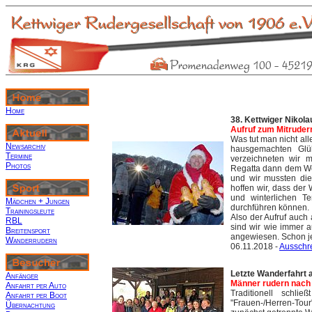
Home
38. Kettwiger Nikola
Aufruf zum Mitrudern
Was tut man nicht all
Newsarchiv
hausgemachten Glüh
Termine
verzeichneten wir m
Photos
Regatta dann dem We
und wir mussten die
hoffen wir, dass der
und winterlichen T
Mädchen + Jungen
durchführen können.
Trainingsleute
Also der Aufruf auch 
RBL
sind wir wie immer a
Breitensport
angewiesen. Schon je
Wanderrudern
06.11.2018 -
Ausschr
Letzte Wanderfahrt 
Anfänger
Männer rudern nach 
Anfahrt per Auto
Traditionell schli
Anfahrt per Boot
"Frauen-/Herren-Tou
Übernachtung