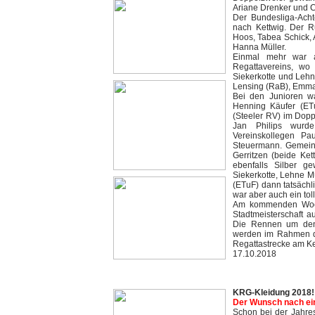
Ariane Drenker und C
Der Bundesliga-Acht
nach Kettwig. Der R
Hoos, Tabea Schick, A
Hanna Müller.
Einmal mehr war a
Regattavereins, wo 
Siekerkotte und Leh
Lensing (RaB), Emma
Bei den Junioren wa
Henning Käufer (ETu
(Steeler RV) im Dopp
Jan Philips wurde
Vereinskollegen Pa
Steuermann. Gemeins
Gerritzen (beide Ke
ebenfalls Silber 
Siekerkotte, Lehne M
(ETuF) dann tatsächli
war aber auch ein tol
Am kommenden Woch
Stadtmeisterschaft a
Die Rennen um den 
werden im Rahmen de
Regattastrecke am K
17.10.2018
KRG-Kleidung 2018!
Der Wunsch nach eine
Schon bei der Jahre