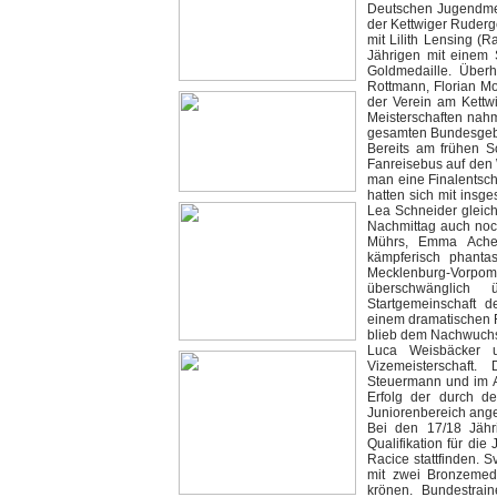
Deutschen Jugendmei
der Kettwiger Ruderg
mit Lilith Lensing (
Jährigen mit einem 
Goldmedaille. Über
Rottmann, Florian Mo
der Verein am Kettw
Meisterschaften na
gesamten Bundesgebie
Bereits am frühen 
Fanreisebus auf den 
man eine Finalentsc
hatten sich mit insg
Lea Schneider gleich
Nachmittag auch noch
Mührs, Emma Achen
kämpferisch phanta
Mecklenburg-Vorpom
überschwänglich 
Startgemeinschaft d
einem dramatischen F
blieb dem Nachwuchsta
Luca Weisbäcker u
Vizemeisterschaft
Steuermann und im Ac
Erfolg der durch d
Juniorenbereich ange
Bei den 17/18 Jähr
Qualifikation für di
Racice stattfinden. 
mit zwei Bronzemed
krönen. Bundestrai