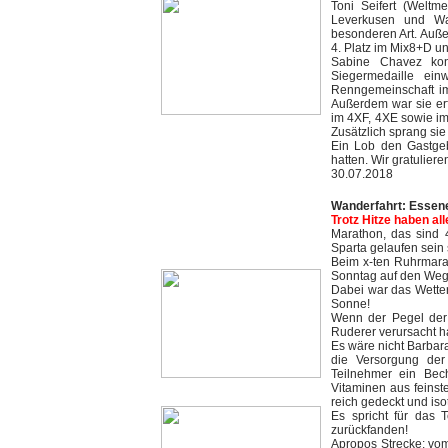
Toni Seifert (Weltm
Leverkusen und Wan
besonderen Art. Auße
4. Platz im Mix8+D un
Sabine Chavez ko
Siegermedaille ein
Renngemeinschaft im
Außerdem war sie erf
im 4XF, 4XE sowie i
Zusätzlich sprang sie
Ein Lob den Gastgeb
hatten. Wir gratulier
30.07.2018
Wanderfahrt: Essen
Trotz Hitze haben al
Marathon, das sind 
Sparta gelaufen sein
Beim x-ten Ruhrmara
Sonntag auf den Weg 
Dabei war das Wetter
Sonne!
Wenn der Pegel der 
Ruderer verursacht h
Es wäre nicht Barbar
die Versorgung de
Teilnehmer ein Bech
Vitaminen aus feinst
reich gedeckt und iso
Es spricht für das 
zurückfanden!
Apropos Strecke: vom