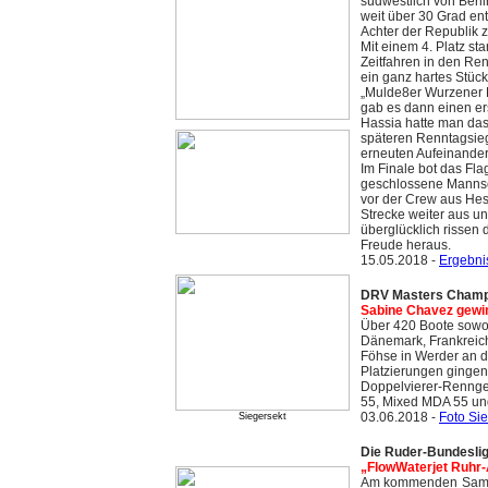
südwestlich von Berl
weit über 30 Grad ent
Achter der Republik z
Mit einem 4. Platz st
Zeitfahren in den Ren
ein ganz hartes Stüc
„Mulde8er Wurzener 
gab es dann einen e
Hassia hatte man da
späteren Renntagsieg
erneuten Aufeinander
Im Finale bot das Fla
geschlossene Mannsch
vor der Crew aus Hes
Strecke weiter aus u
überglücklich rissen 
Freude heraus.
15.05.2018 -
Ergebn
DRV Masters Champi
Sabine Chavez gewin
Über 420 Boote sowoh
Dänemark, Frankreic
Föhse in Werder an de
Platzierungen gingen
Doppelvierer-Rennge
55, Mixed MDA 55 un
03.06.2018 -
Foto Si
Siegersekt
Die Ruder-Bundeslig
„FlowWaterjet Ruhr-A
Am kommenden Samstag