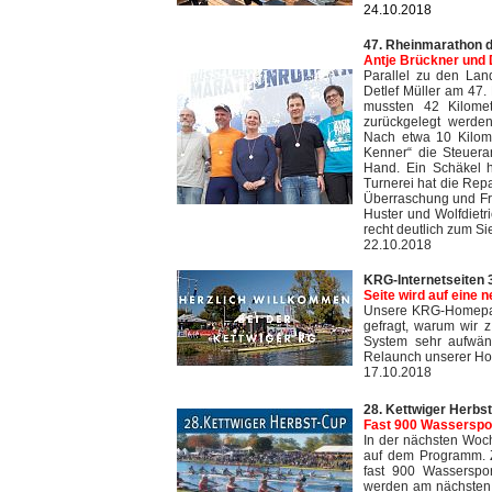
24.10.2018
47. Rheinmarathon 
Antje Brückner und 
Parallel zu den Lan
Detlef Müller am 47
mussten 42 Kilome
zurückgelegt werde
Nach etwa 10 Kilomet
Kenner“ die Steuerar
Hand. Ein Schäkel h
Turnerei hat die Repa
Überraschung und Fre
Huster und Wolfdietri
recht deutlich zum Sie
22.10.2018
KRG-Internetseiten
Seite wird auf eine 
Unsere KRG-Homepage
gefragt, warum wir z.
System sehr aufwän
Relaunch unserer Home
17.10.2018
28. Kettwiger Herbs
Fast 900 Wasserspo
In der nächsten Woch
auf dem Programm. Z
fast 900 Wasserspo
werden am nächsten