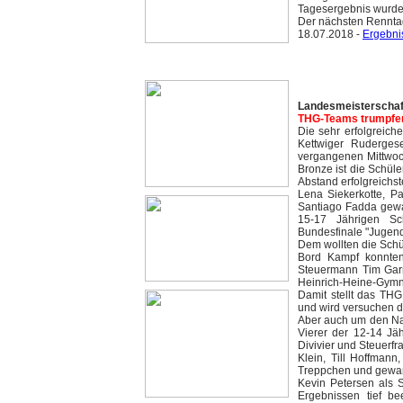
Tagesergebnis wurde 
Der nächsten Renntag 
18.07.2018 -
Ergebn
Landesmeisterschafte
THG-Teams trumpfen 
Die sehr erfolgreic
Kettwiger Ruderges
vergangenen Mittwoc
Bronze ist die Schül
Abstand erfolgreichs
Lena Siekerkotte, P
Santiago Fadda gewa
15-17 Jährigen Sch
Bundesfinale "Jugend 
Dem wollten die Schül
Bord Kampf konnten
Steuermann Tim Garn
Heinrich-Heine-Gymna
Damit stellt das THG
und wird versuchen di
Aber auch um den Na
Vierer der 12-14 Jäh
Divivier und Steuerf
Klein, Till Hoffman
Treppchen und gewan
Kevin Petersen als S
Ergebnissen tief be