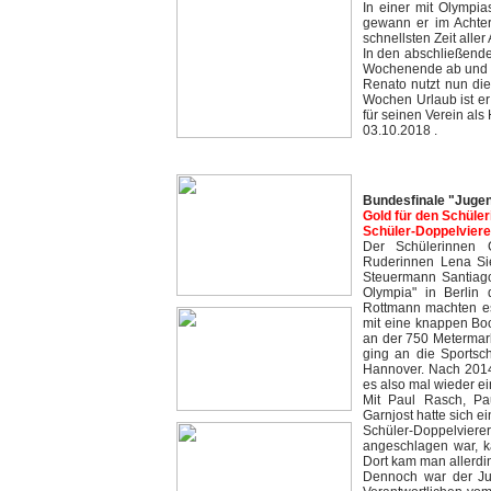
In einer mit Olympi
gewann er im Achter
schnellsten Zeit aller
In den abschließende
Wochenende ab und g
Renato nutzt nun die
Wochen Urlaub ist er
für seinen Verein als 
03.10.2018 .
Bundesfinale "Jugend
Gold für den Schül
Schüler-Doppelvierer 
Der Schülerinnen 
Ruderinnen Lena Sie
Steuermann Santiago
Olympia" in Berlin
Rottmann machten es
mit eine knappen Bo
an der 750 Metermark
ging an die Sportsc
Hannover. Nach 2014
es also mal wieder ei
Mit Paul Rasch, Pa
Garnjost hatte sich 
Schüler-Doppelviere
angeschlagen war, k
Dort kam man allerdin
Dennoch war der Jub