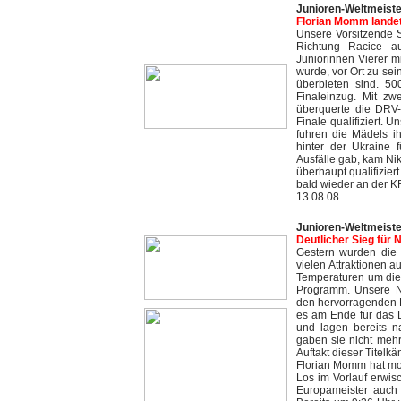
Junioren-Weltmeiste
Florian Momm landet 
Unsere Vorsitzende S
Richtung Racice a
Juniorinnen Vierer m
wurde, vor Ort zu sei
überbieten sind. 5
Finaleinzug. Mit z
überquerte die DRV-C
Finale qualifiziert. 
fuhren die Mädels i
hinter der Ukraine 
Ausfälle gab, kam Ni
überhaupt qualifizier
bald wieder an der 
13.08.08
Junioren-Weltmeiste
Deutlicher Sieg für
Gestern wurden die J
vielen Attraktionen a
Temperaturen um die
Programm. Unsere N
den hervorragenden Ei
es am Ende für das 
und lagen bereits 
gaben sie nicht mehr
Auftakt dieser Titelkä
Florian Momm hat mor
Los im Vorlauf erwisc
Europameister auch 