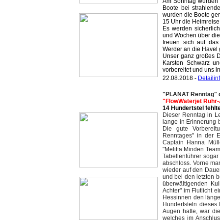
Am Sonntag wurden w
Boote bei strahlend
wurden die Boote ger
15 Uhr die Heimreise
Es werden sicherlic
und Wochen über die Fa
freuen sich auf das
Werder an die Havel 
Unser ganz großes D
Karsten Schwarz un
vorbereitet und uns i
22.08.2018 -
Detaili
"PLANAT Renntag" de
"FlowWaterjet Ruhr-
14 Hundertstel fehlt
Dieser Renntag in L
lange in Erinnerung 
Die gute Vorbereit
Renntages" in der E
Captain Hanna Mülle
"Melitta Minden Team
Tabellenführer sogar
abschloss. Vorne mar
wieder auf den Dauer
und bei den letzten 
überwältigenden Kul
Achter" im Flutlicht 
Hessinnen den läng
Hundertsteln dieses
Augen hatte, war di
welches im Anschluss