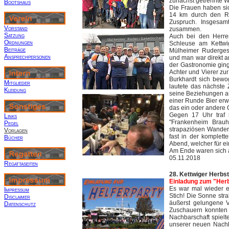
zunächst getrennte 
Bootshaus
Die Frauen haben si
14 km durch den Rat
Zuspruch. Insgesam
Vorstand
zusammen.
Satzung
Auch bei den Herre
Ordnungen
Schleuse am Kettwig
Beiträge
Mülheimer Rudergese
Ansprechpersonen
und man war direkt 
der Gastronomie ging
Achter und Vierer zu
Burkhardt sich bewo
Mitglieder
lautete das nächste
Kleidung
seine Beziehungen au
einer Runde Bier erw
das ein oder andere
Gegen 17 Uhr traf
Links
"Frankenheim Brau
Pegel
strapaziösen Wanderu
Vorlagen
fast in der komplette
Bücher
Abend, welcher für ein
Am Ende waren sich a
05.11.2018
R
egattaseiten
28. Kettwiger Herbs
Einladung zum "Her
Es war mal wieder ei
Impressum
Stich! Die Sonne str
Disclaimer
äußerst gelungene V
Datenschutz
Zuschauern konnten 
Nachbarschaft spielt
unserer neuen Nachb