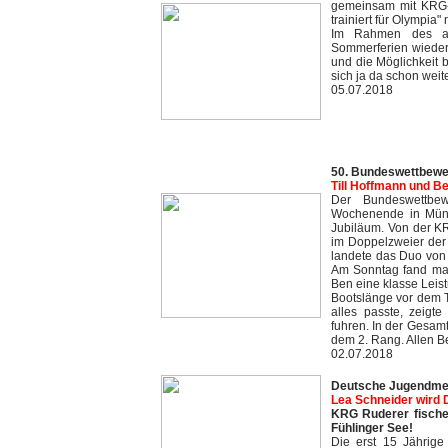
gemeinsam mit KRG-
trainiert für Olympia"
Im Rahmen des al
Sommerferien wieder
und die Möglichkeit 
sich ja da schon weit
05.07.2018
50. Bundeswettbewe
Till Hoffmann und Be
Der Bundeswettbe
Wochenende in Münc
Jubiläum. Von der KR
im Doppelzweier der 
landete das Duo von
Am Sonntag fand man 
Ben eine klasse Leis
Bootslänge vor dem 
alles passte, zeigte
fuhren. In der Gesam
dem 2. Rang. Allen B
02.07.2018
Deutsche Jugendmeis
Lea Schneider wird 
KRG Ruderer fischen
Fühlinger See!
Die erst 15 Jährige