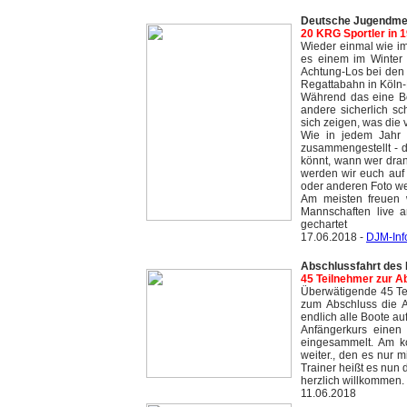
Deutsche Jugendmeis
20 KRG Sportler in 
Wieder einmal wie i
es einem im Winter
Achtung-Los bei den 
Regattabahn in Köln
Während das eine Bo
andere sicherlich s
sich zeigen, was die 
Wie in jedem Jahr 
zusammengestellt - d
könnt, wann wer dran
werden wir euch auf 
oder anderen Foto we
Am meisten freuen 
Mannschaften live a
gechartet
17.06.2018 -
DJM-Inf
Abschlussfahrt des
45 Teilnehmer zur A
Überwätigende 45 Te
zum Abschluss die An
endlich alle Boote au
Anfängerkurs einen
eingesammelt. Am k
weiter., den es nur m
Trainer heißt es nun d
herzlich willkommen.
11.06.2018