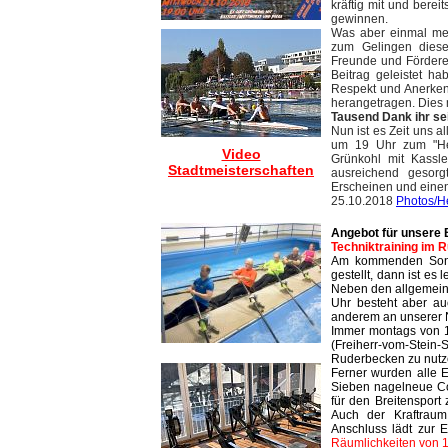
kräftig mit und bere
gewinnen.
Was aber einmal mehr
zum Gelingen dieser
Freunde und Fördere
Beitrag geleistet h
Respekt und Anerken
herangetragen. Dies m
Tausend Dank ihr sei
Nun ist es Zeit uns 
um 19 Uhr zum "Her
Video
Grünkohl mit Kassle
Stadtmeisterschaften
ausreichend gesor
Erscheinen und einen
25.10.2018
Photos/H
Angebot für unsere B
Techniktraining im 
Am kommenden Sonnt
gestellt, dann ist e
Neben den allgemei
Uhr besteht aber au
anderem an unserer 
Immer montags von 1
(Freiherr-vom-Stein
Ruderbecken zu nutze
Ferner wurden alle 
Sieben nagelneue Co
für den Breitensport
Auch der Kraftrau
Anschluss lädt zur 
Räumlichkeiten von 1