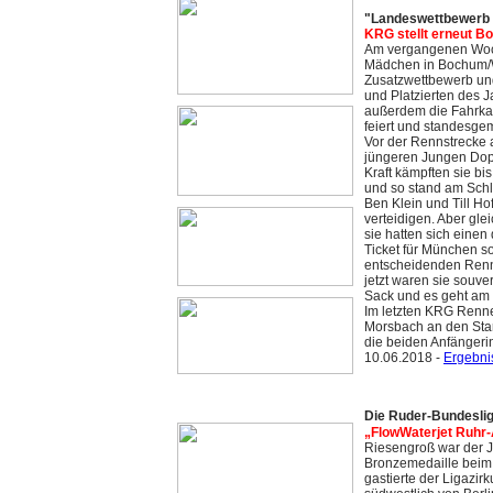
"Landeswettbewerb 
KRG stellt erneut 
Am vergangenen Woch
Mädchen in Bochum/Wi
Zusatzwettbewerb un
und Platzierten des J
außerdem die Fahrkar
feiert und standesgem
Vor der Rennstrecke a
jüngeren Jungen Doppe
Kraft kämpften sie bi
und so stand am Schl
Ben Klein und Till H
verteidigen. Aber gle
sie hatten sich einen
Ticket für München so
entscheidenden Renns
jetzt waren sie souve
Sack und es geht am
Im letzten KRG Renn
Morsbach an den Star
die beiden Anfängeri
10.06.2018 -
Ergebni
Die Ruder-Bundeslig
„FlowWaterjet Ruhr-
Riesengroß war der 
Bronzemedaille beim
gastierte der Ligazir