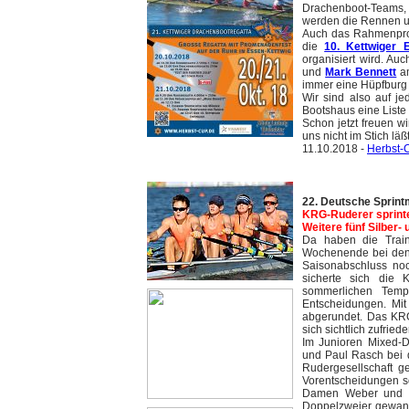
Drachenboot-Teams, 
werden die Rennen um
Auch das Rahmenprog
die
10. Kettwiger E
organisiert wird. Au
und
Mark Bennett
am
immer eine Hüpfburg 
Wir sind also auf j
Bootshaus eine Liste
Schon jetzt freuen wi
uns nicht im Stich läßt
11.10.2018 -
Herbst
22. Deutsche Sprint
KRG-Ruderer sprinten
Weitere fünf Silber- 
Da haben die Train
Wochenende bei den 
Saisonabschluss noc
sicherte sich die 
sommerlichen Tem
Entscheidungen. Mit
abgerundet. Das KR
sich sichtlich zufriede
Im Junioren Mixed-D
und Paul Rasch bei d
Rudergesellschaft 
Vorentscheidungen so
Damen Weber und Bu
Doppelzweier gewann