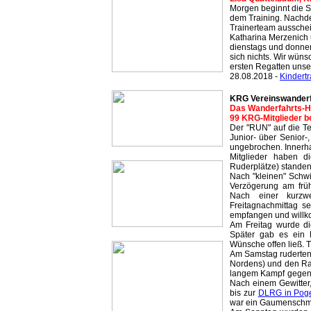
Morgen beginnt die S
dem Training. Nachd
Trainerteam ausschei
Katharina Merzenich 
dienstags und donne
sich nichts. Wir wüns
ersten Regatten uns
28.08.2018 -
Kindertr
KRG Vereinswanderfa
Das Wanderfahrts-Hi
99 KRG-Mitglieder be
Der "RUN" auf die Te
Junior- über Senior-
ungebrochen. Innerha
Mitglieder haben d
Ruderplätze) standen
Nach "kleinen" Schwie
Verzögerung am frü
Nach einer kurzw
Freitagnachmittag s
empfangen und will
Am Freitag wurde di
Später gab es ein 
Wünsche offen ließ. Tr
Am Samstag ruderten
Nordens) und den Rat
langem Kampf gegen
Nach einem Gewitter,
bis zur
DLRG in Pog
war ein Gaumenschmau