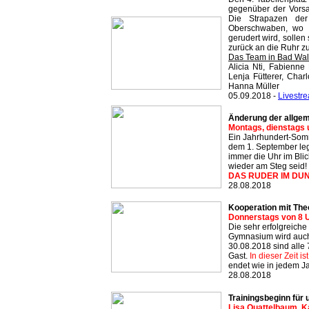
gegenüber der Vorsa
Die Strapazen der
Oberschwaben, wo a
gerudert wird, sollen
zurück an die Ruhr z
Das Team in Bad Wal
Alicia Nti, Fabienne 
Lenja Fütterer, Char
Hanna Müller
05.09.2018 -
Livestr
Änderung der allgem
Montags, dienstags u
Ein Jahrhundert-Somme
dem 1. September legt
immer die Uhr im Blic
wieder am Steg seid!
DAS RUDER IM DU
28.08.2018
Kooperation mit The
Donnerstags von 8 U
Die sehr erfolgreich
Gymnasium wird auch
30.08.2018 sind alle
Gast.
In dieser Zeit i
endet wie in jedem Ja
28.08.2018
Trainingsbeginn für
Lisa Quattelbaum, Ka