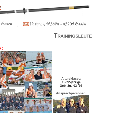
Trainingsleute
7:
Altersklasse:
15-22-jährige
Geb.-Jg. `03-`96
Ansprechpersonen: