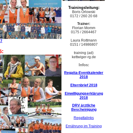
Trainingsleitung:
Boris Orlowski
0172 / 260 20 68
Trainer:
Florian Momm
0175 / 2664467
Laura Rottmann
17
0151 / 14986807
6:
training (ad)
kettwiger-rg.de
Infos:
Regatta-Eventkalender
2018
Elternbrief 2018
Einwilligungserklärung
2018
DRV ärztliche
Bescheinigung
Regattalinks
Ernährung im Training