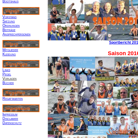
Bootshaus
Vorstand
Satzung
Ordnungen
Beiträge
Ansprechpersonen
Sportbericht 20
Mitglieder
Saison 201
Kleidung
Links
Pegel
Vorlagen
Bücher
R
egattaseiten
Impressum
Disclaimer
Datenschutz