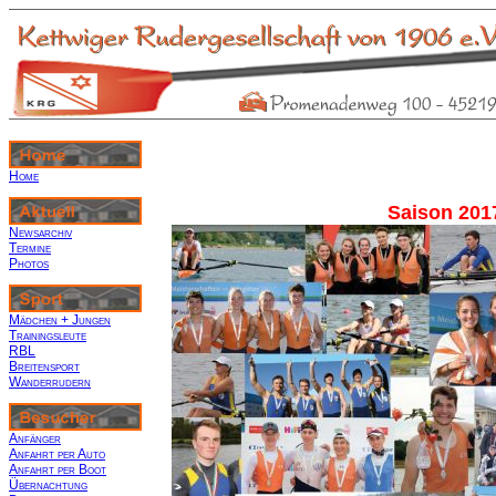
Home
Saison 201
Newsarchiv
Termine
Photos
Mädchen + Jungen
Trainingsleute
RBL
Breitensport
Wanderrudern
Anfänger
Anfahrt per Auto
Anfahrt per Boot
Übernachtung