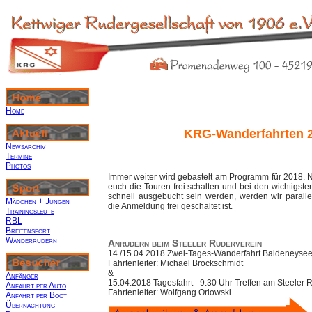
Home
KRG-Wanderfahrten 
Newsarchiv
Termine
Photos
Immer weiter wird gebastelt am Programm für 2018.
euch die Touren frei schalten und bei den wichtigste
schnell ausgebucht sein werden, werden wir parall
Mädchen + Jungen
die Anmeldung frei geschaltet ist.
Trainingsleute
RBL
Breitensport
Wanderrudern
Anrudern beim Steeler Ruderverein
14./15.04.2018 Zwei-Tages-Wanderfahrt Baldeneysee 
Fahrtenleiter: Michael Brockschmidt
&
Anfänger
15.04.2018 Tagesfahrt - 9:30 Uhr Treffen am Steeler 
Anfahrt per Auto
Fahrtenleiter: Wolfgang Orlowski
Anfahrt per Boot
Übernachtung