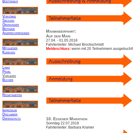
Bootshaus
Vorstand
Satzung
Ordnungen
Beiträge
Maiwanderfahrt:
Ansprechpersonen
Auf dem Main
27.04. - 01.05.2018
Fahrtenleiter: Michael Brockschmidt
Mitglieder
Meldeschluss:
wenn mit 20 Teilnehmern ausgebucht!
Kleidung
Links
Pegel
Vorlagen
Bücher
R
egattaseiten
Impressum
Disclaimer
Datenschutz
10. Essener Marathon
Sonntag 22.07.2018
Fahrtenleiter: Barbara Kramer