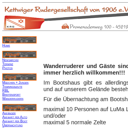
Home
Newsarchiv
Termine
Wanderruderer und Gäste sind
Photos
immer herzlich willkommen!!!
Im Bootshaus gibt es allerding
Mädchen + Jungen
Trainingsleute
und auf unserem Gelände besteht
RBL
Breitensport
Für die Übernachtung am Bootsha
Wanderrudern
maximal 10 Personen auf LuMa 
Anfänger
und/oder
Anfahrt per Auto
Anfahrt per Boot
maximal 5 normale Zelte
Übernachtung