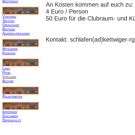
Bootshaus
An Kosten kommen auf euch zu:
4 Euro / Person
Vorstand
50 Euro für die Clubraum- und 
Satzung
Ordnungen
Beiträge
Ansprechpersonen
Kontakt: schlafen(ad)kettwiger-r
Mitglieder
Kleidung
Links
Pegel
Vorlagen
Bücher
R
egattaseiten
Impressum
Disclaimer
Datenschutz