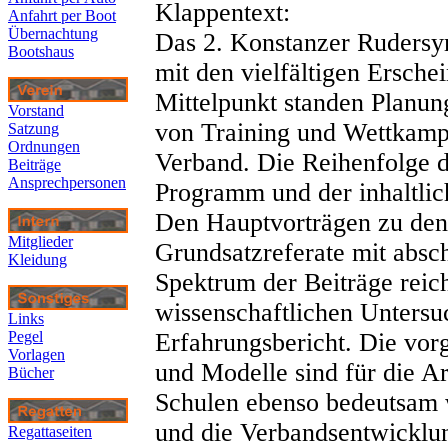
Klappentext:
Anfahrt per Boot
Übernachtung
Das 2. Konstanzer Rudersy
Bootshaus
mit den vielfältigen Ersch
Mittelpunkt standen Planun
Vorstand
von Training und Wettkampf
Satzung
Ordnungen
Verband. Die Reihenfolge d
Beiträge
Ansprechpersonen
Programm und der inhaltlic
Den Hauptvorträgen zu den
Mitglieder
Grundsatzreferate mit absc
Kleidung
Spektrum der Beiträge reic
wissenschaftlichen Untersu
Links
Pegel
Erfahrungsbericht. Die vor
Vorlagen
und Modelle sind für die A
Bücher
Schulen ebenso bedeutsam 
und die Verbandsentwicklu
R
egattaseiten