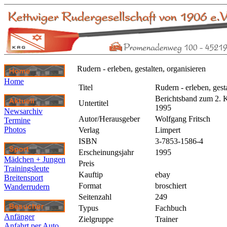
Rudern - erleben, gestalten, organisieren
Home
Titel
Rudern - erleben, gest
Berichtsband zum 2.
Untertitel
1995
Newsarchiv
Autor/Herausgeber
Wolfgang Fritsch
Termine
Photos
Verlag
Limpert
ISBN
3-7853-1586-4
Erscheinungsjahr
1995
Mädchen + Jungen
Preis
Trainingsleute
Kauftip
ebay
Breitensport
Format
broschiert
Wanderrudern
Seitenzahl
249
Typus
Fachbuch
Anfänger
Zielgruppe
Trainer
Anfahrt per Auto