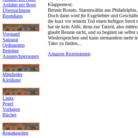
Klappentext:
Anfahrt per Boot
Bennie Rosato, Staranwältin aus Philadelphia,
Übernachtung
Doch dann wird ihr Exgeliebter und Geschäfts
Bootshaus
die kurz vor seinem Tod einen heftigen Streit 
hat sie kein Alibi, denn zur Tatzeit, also mitte
glaubt Bennie nicht, und so beginnt sie selbst 
Vorstand
Wiedersprüchen und kann niemandem mehr trau
Satzung
Täter zu finden...
Ordnungen
Beiträge
Amazon Rezensionen
Ansprechpersonen
Mitglieder
Kleidung
Links
Pegel
Vorlagen
Bücher
R
egattaseiten