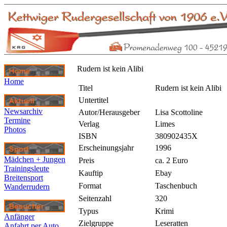
Rudern ist kein Alibi
Home
Titel
Rudern ist kein Alibi
Untertitel
Newsarchiv
Autor/Herausgeber
Lisa Scottoline
Termine
Verlag
Limes
Photos
ISBN
380902435X
Erscheinungsjahr
1996
Mädchen + Jungen
Preis
ca. 2 Euro
Trainingsleute
Kauftip
Ebay
Breitensport
Format
Taschenbuch
Wanderrudern
Seitenzahl
320
Typus
Krimi
Anfänger
Zielgruppe
Leseratten
Anfahrt per Auto